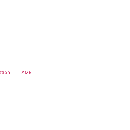
ation
AME
te web réalisé par :
Agence web REKURSIV
et
JACK & RUS