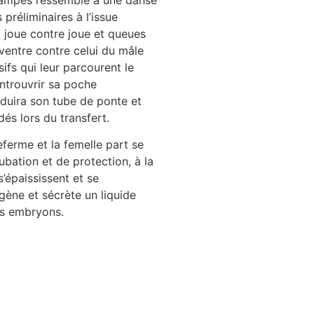
campes ressemble à une danse
préliminaires à l’issue
, joue contre joue et queues
ventre contre celui du mâle
ifs qui leur parcourent le
entrouvrir sa poche
roduira son tube de ponte et
és lors du transfert.
ferme et la femelle part se
ubation et de protection, à la
’épaississent et se
gène et sécrète un liquide
es embryons.