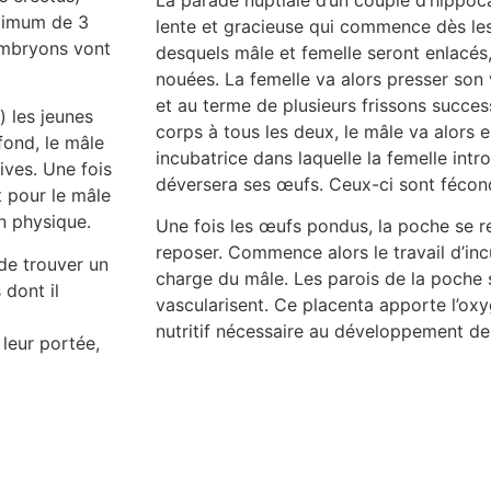
La parade nuptiale d’un couple d’hippo
ximum de 3
lente et gracieuse qui commence dès les 
embryons vont
desquels mâle et femelle seront enlacés
nouées. La femelle va alors presser son 
et au terme de plusieurs frissons success
) les jeunes
corps à tous les deux, le mâle va alors 
fond, le mâle
incubatrice dans laquelle la femelle int
ives. Une fois
déversera ses œufs. Ceux-ci sont fécond
 pour le mâle
n physique.
Une fois les œufs pondus, la poche se re
reposer. Commence alors le travail d’inc
de trouver un
charge du mâle. Les parois de la poche s
 dont il
vascularisent. Ce placenta apporte l’oxy
nutritif nécessaire au développement d
leur portée,