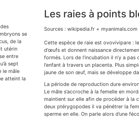
Les raies à points b
 des
Sources : wikipedia.fr + myanimals.com
 embryons se
cus, de la
Cette espèce de raie est ovovivipare : 
t utérin
d’œufs et donnent naissance directemen
se entre
formés. Lors de l’incubation il n’y a pas 
u’à sept
l’enfant à travers un placenta. Plus simp
e le mâle
jaune de son œuf, mais se développe dan
e atteint la
La période de reproduction dure environ
Le mâle s’accroche à la femelle en morda
maintient sur elle afin de procéder à la 
deux ptérygopodes il va pénétrer la fem
sperme en elle. On parle alors d’une féc